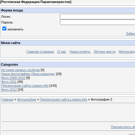
[
Ростовская Федерация Парапланеристов
]
Форма входа
Логин:
Пароль:
запомнить
Забыл
Меню сайта
Главная страница
О нас
Наши полёты
Лётные места
Метеосво
Categories
История первых полётов
[5]
Наши фотографии (Лица команды)
[29]
Фото 2000-2010
[9]
Фото 2011
[46]
Презентация сайта Letaem.info
[143]
Фото 2012
[24]
Главная
»
Фотоальбом
»
Презентация сайта Letaem.info
» Фотография 3
Просмотреть ф