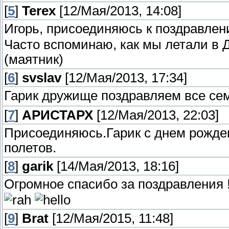
[
5
]
Terex
[12/Мая/2013, 14:08]
Игорь, присоединяюсь к поздравле
Часто вспоминаю, как мы летали в Д
(маятник)
[
6
]
svslav
[12/Мая/2013, 17:34]
Гарик дружище поздравляем все сем
[
7
]
АРИСТАРХ
[12/Мая/2013, 22:03]
Присоединяюсь.Гарик с днем рожден
полетов.
[
8
]
garik
[14/Мая/2013, 18:16]
Огромное спасибо за поздравления !
[
9
]
Brat
[12/Мая/2015, 11:48]