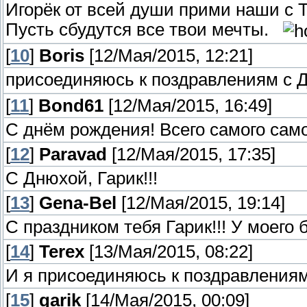
Игорёк от всей души прими наши с 
Пусть сбудутся все твои мечты.
[
10
]
Boris
[12/Мая/2015, 12:21]
присоединяюсь к поздравлениям с 
[
11
]
Bond61
[12/Мая/2015, 16:49]
С днём рождения! Всего самого само
[
12
]
Paravad
[12/Мая/2015, 17:35]
С Днюхой, Гарик!!!
[
13
]
Gena-Bel
[12/Мая/2015, 19:14]
С праздником тебя Гарик!!! У моего 
[
14
]
Terex
[13/Мая/2015, 08:22]
И я присоединяюсь к поздравлениям
[
15
]
garik
[14/Мая/2015, 00:09]