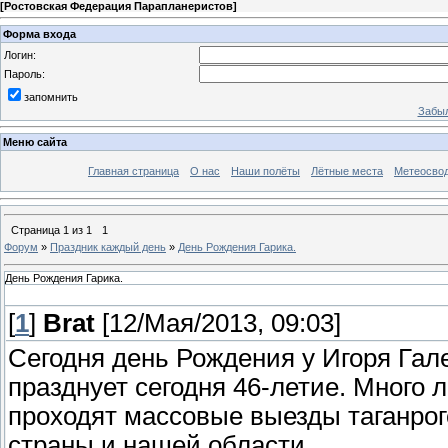
[
Ростовская Федерация Парапланеристов
]
Форма входа
Логин:
Пароль:
запомнить
Забыл
Меню сайта
Главная страница
О нас
Наши полёты
Лётные места
Метеосво
Страница
1
из
1
1
Форум
»
Праздник каждый день
»
День Рождения Гарика.
День Рождения Гарика.
[
1
]
Brat
[12/Мая/2013, 09:03]
Сегодня день Рождения у Игоря Гал
празднует сегодня 46-летие. Много 
проходят массовые выезды таганро
страны и нашей области.