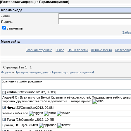
[
Ростовская Федерация Парапланеристов
]
Форма входа
Логин:
Пароль:
запомнить
Забыл
Меню сайта
Главная страница
О нас
Наши полёты
Лётные места
Метеосво
Страница
1
из
1
1
Форум
»
Праздник каждый день
»
Братишку с днём рождения!
Братишку с днём рождения!
[
1
]
kalitva
[23/Сентября/2012, 09:03]
Андрей! От Всех пилотов Белой Калитвы и её окресностей. Поздравляем тебя с дне
хороших друзей счастья тебе и долголетия. Тамаре привет
[
2
]
Чича
[23/Сентября/2012, 09:08]
желаю чтобы все
[
3
]
Terex
[23/Сентября/2012, 10:45]
Братан, ПОЗДРАВЛЯЮ!