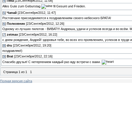
[
4
]
Гена
[23/Сентября/2012, 11:08]
Alles Gute zum Geburstag
fil Gesunt und Frieden.
[
5
]
Чапай
[23/Сентября/2012, 11:47]
Ростовчане присоединяются к поздравлениям своего небесного БРАТА!
[
6
]
Полковник
[23/Сентября/2012, 12:26]
Одному из лучших пилотов - ВИВАТ!!! Андрюша, удачи и успехов всегда и во всём. М
[
7
]
zetmax
[23/Сентября/2012, 16:22]
с днем рождения, Андрей! здоровья тебе, во всех его проявлениях, успехов в труде и
[
8
]
dru
[23/Сентября/2012, 19:20]
поздравляю!)
[
9
]
Brat
[23/Сентября/2012, 22:16]
Спасибо друзья! С нетерпением каждый раз жду встречи с вами.
Страница
1
из
1
1
Полная версия сайта