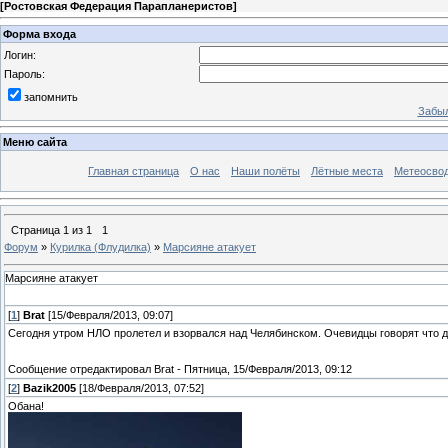
[
Ростовская Федерация Парапланеристов
]
Форма входа
Логин:
Пароль:
запомнить
Забыл
Меню сайта
Главная страница
О нас
Наши полёты
Лётные места
Метеосво
Страница
1
из
1
1
Форум
»
Курилка (Флудилка)
»
Марсияне атакует
Марсияне атакует
[
1
]
Brat
[15/Февраля/2013, 09:07]
Сегодня утром НЛО пролетел и взорвался над Челябинском. Очевидцы говорят что д
Сообщение отредактировал
Brat
-
Пятница, 15/Февраля/2013, 09:12
[
2
]
Bazik2005
[18/Февраля/2013, 07:52]
Обана!