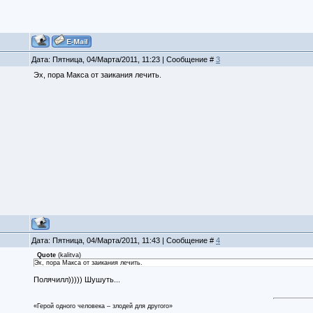
Дата: Пятница, 04/Марта/2011, 11:23 | Сообщение #
3
Эх, пора Макса от заикания лечить.
Дата: Пятница, 04/Марта/2011, 11:43 | Сообщение #
4
Quote
(
kalitva
)
Эх, пора Макса от заикания лечить.
Полячилл))))) Шушуть...
«Герой одного человека – злодей для другого»