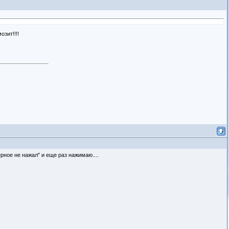
зит!!!!
рное не нажал" и еще раз нажимаю....