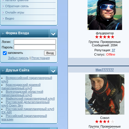
Обратная связь
Онлайн игры
Видео
Форма Входа
флудератор
Группа: Проверенные
Логин:
Сообщений:
2094
Пароль:
Репутация:
37
запомнить
Статус:
Offline
Забыл пароль
|
Регистрация
Max7777777
Друзья Сайта
Всероссийский парапланерный
клуб
Краснодарский краевой
парапланерный клуб
Волгоградский областной
парапланерный клуб
Майкопский парапланерный клуб
Ростовский дельтапланерный
клуб Open Sky
Ростовский парапланерный клуб
ЕХ-AIR
Российский парапланерный
Сокол
магазин
Группа: Проверенные