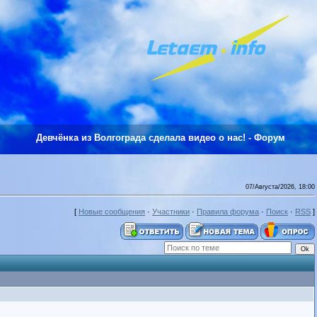
Девчёнка из Волгограда сделала видео о нас! - Форум
07/Августа/2026, 18:00
[
Новые сообщения
·
Участники
·
Правила форума
·
Поиск
·
RSS
]