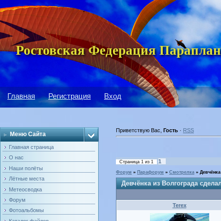
Ростовская Федерация Параплан
Главная
Регистрация
Вход
Приветствую Вас
,
Гость
·
RSS
Меню Сайта
Главная страница
О нас
1
Страница
1
из
1
Наши полёты
Форум
»
Парафорум
»
Смотрелка
»
Девчёнка
Лётные места
Девчёнка из Волгограда сделал
Метеосводка
Форум
Terex
Фотоальбомы
Каталог файлов