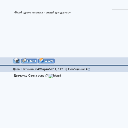
«Герой одного человека – злодей для другого»
Дата: Пятница, 04/Марта/2011, 11:13 | Сообщение #
2
Девчонку Света зовут?