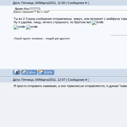
Дата: Пятница, 04/Марта/2011, 11:58 | Сообщение #
6
Quote
(
Max7777777
)
Какого заикания?? Вы о чем?
Ты во 2-3 раза сообщения отправляешь -вирус, или интернет с майфуна тормо
Ну я удаляю, чищу, нечего страшного, по братски же!
«Герой одного человека – злодей для другого»
Дата: Пятница, 04/Марта/2011, 12:07 | Сообщение #
7
Я просто отправить нажимаю, а оно тормозит,не отправляется, я думаю "наве