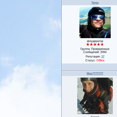
Terex
флудератор
Группа: Проверенные
Сообщений:
2094
Репутация:
37
Статус:
Offline
Max7777777
Сокол