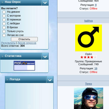
Сообщений:
464
Наш Опрос
Репутация:
8
Вы летаете?
Статус:
Offline
На диване
С мотором
В термиках
kalitva
С лебёдки
В бризах
Только учусь
Летаю во сне
Результаты
|
Архив опросов
Всего ответов:
304
Орёл
Статистика
Группа: Проверенные
Сообщений:
749
Репутация:
16
Статус:
Offline
Погода
Terex