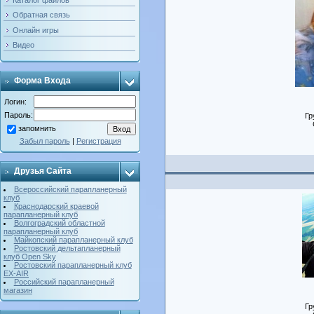
Обратная связь
Онлайн игры
Видео
Форма Входа
Логин:
Пароль:
Гр
запомнить
Забыл пароль
|
Регистрация
Друзья Сайта
Всероссийский парапланерный
клуб
Краснодарский краевой
парапланерный клуб
Волгоградский областной
парапланерный клуб
Майкопский парапланерный клуб
Ростовский дельтапланерный
клуб Open Sky
Ростовский парапланерный клуб
ЕХ-AIR
Российский парапланерный
магазин
Гр