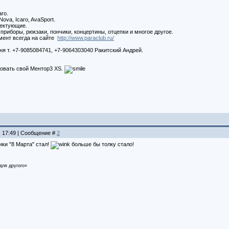
ro.
va, Icaro, AvaSport.
лектующие.
приборы, рюкзаки, пончики, концертины, отцепки и многое другое.
мент всегда на сайте
http://www.paraclub.ru/
я т. +7-9085084741, +7-9064303040 Ракитский Андрей.
овать свой Ментор3 XS.
, 17:49 | Сообщение #
2
ки "8 Марта" стал!
больше бы толку стало!
для другого»