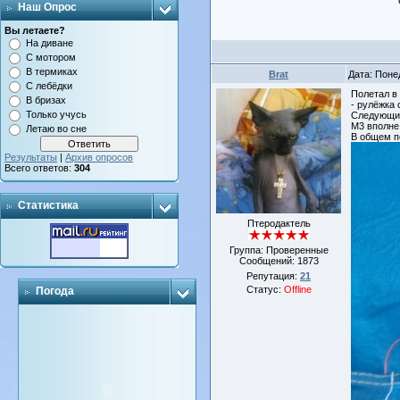
Наш Опрос
Вы летаете?
На диване
С мотором
В термиках
Brat
Дата: Поне
С лебёдки
Полетал в
В бризах
- рулёжка 
Только учусь
Следующий 
М3 вполне
Летаю во сне
В общем п
Результаты
|
Архив опросов
Всего ответов:
304
Статистика
Птеродактель
Группа: Проверенные
Сообщений:
1873
Репутация:
21
Статус:
Offline
Погода