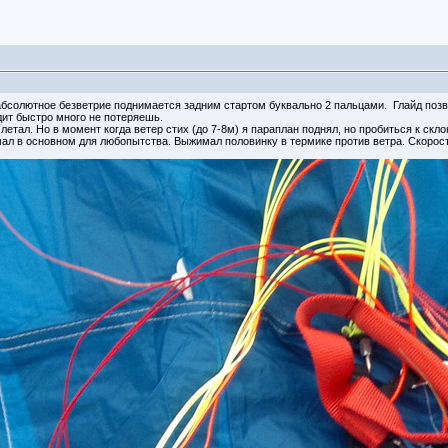
бсолютное безветрие поднимается задним стартом буквально 2 пальцами. Глайд позвол
одит быстро много не потеряешь.
етал. Но в момент когда ветер стих (до 7-8м) я параплан поднял, но пробиться к скл
л в основном для любопытства. Выжимал половинку в термике против ветра. Скорость