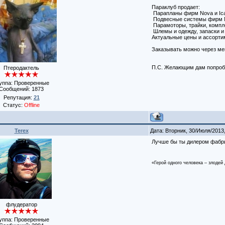
Параклуб продает:
Парапланы фирм Nova и Ica
Подвесные системы фирм No
Парамоторы, трайки, комп
Шлемы и одежду, запаски и 
Актуальные цены и ассорти
Заказывать можно через мен
П.С. Желающим дам попроб
Птеродактель
уппа: Проверенные
Сообщений:
1873
Репутация:
21
Статус:
Offline
Terex
Дата: Вторник, 30/Июля/2013
Лучше бы ты дилером фабри
«Герой одного человека – злодей 
флудератор
уппа: Проверенные