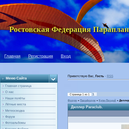
Ростовская Федерация Параплан
Главная
Регистрация
Вход
Приветствую Вас
,
Гость
·
RSS
Меню Сайта
Главная страница
О нас
1
Страница
1
из
1
Наши полёты
Форум
»
Парафорум
»
Купи-Продай
»
Диллер
Лётные места
Диллер Paraclub.
Метеосводка
Форум
Фотоальбомы
Каталог файлов