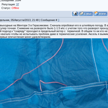
Сообщений:
2094
Репутация:
37
Статус:
Offline
дельник, 05/Августа/2013, 21:48 | Сообщение #
3
 выходные на Менторе 3 в Герасимовке. Сначала опробовал его в штилёвую погоду. В а
супер точная. Снижение на развороте было 1-1.5 м\с с учетом того что разворот прох
подход к "снаряду" проходил в предельный ветер с термичкой. В общем то ни кто не л
 хватало чтобы не испытывать проблем даже в термические усиления. Аксель я выжима
ервые впечатления меня удовлетворили.