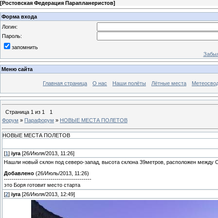
[
Ростовская Федерация Парапланеристов
]
Форма входа
Логин:
Пароль:
запомнить
Забыл
Меню сайта
Главная страница
О нас
Наши полёты
Лётные места
Метеосво
Страница
1
из
1
1
Форум
»
Парафорум
»
НОВЫЕ МЕСТА ПОЛЕТОВ
НОВЫЕ МЕСТА ПОЛЕТОВ
[
1
]
iyra
[26/Июля/2013, 11:26]
Нашли новый склон под северо-запад, высота склона 39метров, расположен между Се
Добавлено
(26/Июль/2013, 11:26)
---------------------------------------------
это Боря готовит место старта
[
2
]
iyra
[26/Июля/2013, 12:49]