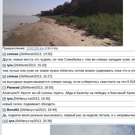
Прикрепления:
1045299.jpg
(130.0 Kb)
[
4
]
zetmax
[26/Июля/2013, 13:50]
Друзи, новые места это чудово, но чем Семибалка с тем же северо-западом хуже. и
[
5
]
iyra
[26/Июля/2013, 15:20]
чем лучше или хуже не знаем нужно облетать потом можно сравнивать пока что в п
[
6
]
zetmax
[26/Июля/2013, 16:27]
на выходные вырисовывается северо-запад. если соберетесь свистните на тел 8 918 5
[
7
]
Paravad
[26/Июля/2013, 18:55]
Азовчане!!! Хватит жо.ой склоны тереть. Айда в Калитву на лебедку и Коксовый! Кали
[
8
]
iyra
[04/Августа/2013, 19:35]
новый склон, поднимает оболдеть
[
9
]
Bond61
[04/Августа/2013, 19:44]
Да, подняло меня реально высоковато, первый раз за неделю летали, я с непривычки 
[
10
]
iyra
[04/Августа/2013, 20:38]