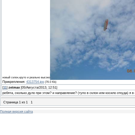
новый склон,круто и реально высоко
Прикрепления:
4313754.jpg
(76.0 Kb)
[
11
]
zetmax
[05/Августа/2013, 12:51]
ребята, сколько дуло при этом? и направление? (тупо в склон или косило откуда) я 
Страница
1
из
1
1
Полная версия сайта