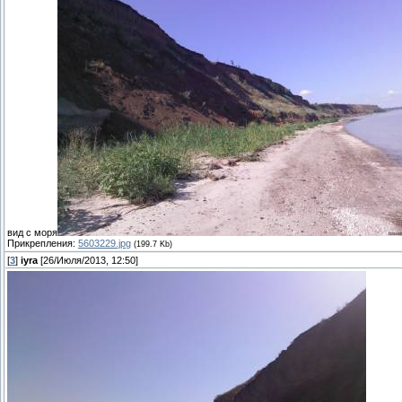
вид с моря
Прикрепления:
5603229.jpg
(199.7 Kb)
[
3
]
iyra
[26/Июля/2013, 12:50]