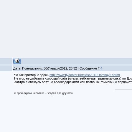
Дата: Понедельник, 30/Января/2012, 23:32 | Сообщение #
4
Чё как примерно здесь
http://www.flycenter.ru/texts/2011/Dombay/i.shtml
Не мог, не добавить -хороший сайт (отели, вебкамеры, развлекаловка) по Д
Завтра я свяжусь опять с Краснодарскими или позвоню Рамилю и с первоист
«Герой одного человека – злодей для другого»