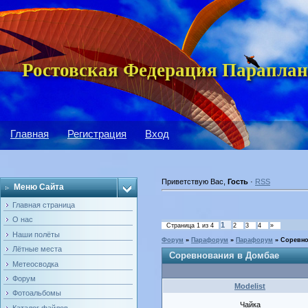
Ростовская Федерация Параплан
Главная
Регистрация
Вход
Приветствую Вас
,
Гость
·
RSS
Меню Сайта
Главная страница
О нас
1
Страница
1
из
4
2
3
4
»
Наши полёты
Форум
»
Парафорум
»
Парафорум
»
Соревно
Лётные места
Соревнования в Домбае
Метеосводка
Форум
Modelist
Фотоальбомы
Чайка
Каталог файлов