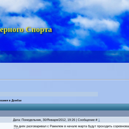
ерного Спорта
вания в Домбае
Дата: Понедельник, 30/Января/2012, 19:26 | Сообщение #
1
На днях разговаривал с Рамилем в начале марта будут проходить соревнован