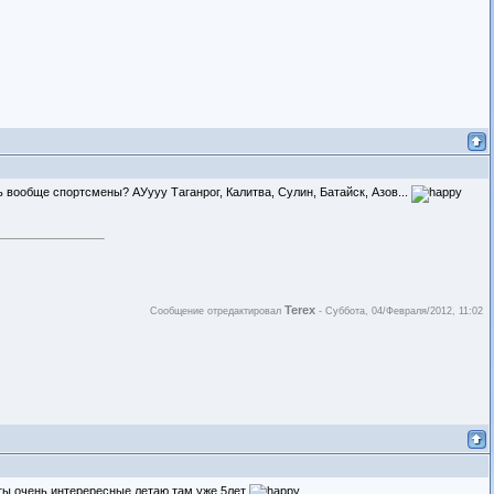
ь вообще спортсмены? АУууу Таганрог, Калитва, Сулин, Батайск, Азов...
Terex
Сообщение отредактировал
-
Суббота, 04/Февраля/2012, 11:02
еты очень интерересные летаю там уже 5лет