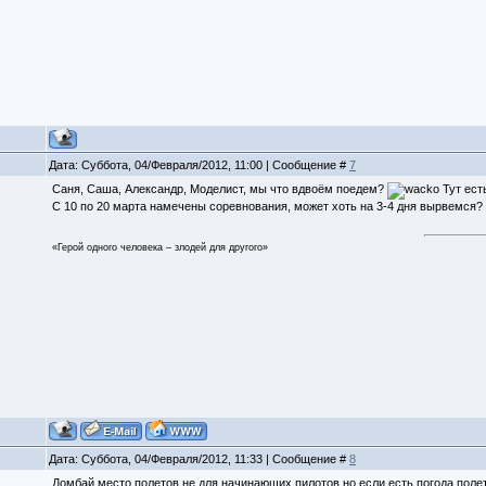
Дата: Суббота, 04/Февраля/2012, 11:00 | Сообщение #
7
Саня, Саша, Александр, Моделист, мы что вдвоём поедем?
Тут ест
С 10 по 20 марта намечены соревнования, может хоть на 3-4 дня вырвемся?
«Герой одного человека – злодей для другого»
Дата: Суббота, 04/Февраля/2012, 11:33 | Сообщение #
8
Домбай место полетов не для начинающих пилотов но если есть погода пол