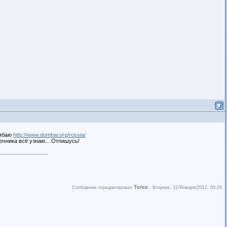
омбаю
http://www.dombai.org/rossia/
очника всё узнаю... Отпишусь!
Terex
Сообщение отредактировал
-
Вторник, 31/Января/2012, 00:24