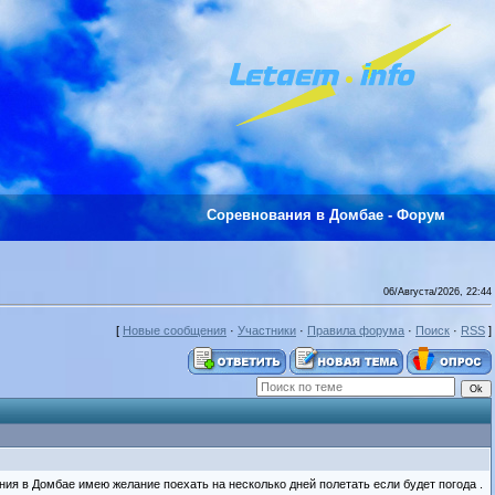
Соревнования в Домбае - Форум
06/Августа/2026, 22:44
[
Новые сообщения
·
Участники
·
Правила форума
·
Поиск
·
RSS
]
ия в Домбае имею желание поехать на несколько дней полетать если будет погода .