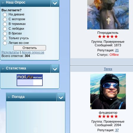
Наш Опрос
Вы летаете?
На диване
С мотором
В термиках
С лебёдки
Птеродактель
В бризах
Только учусь
Группа: Проверенные
Летаю во сне
Сообщений:
1873
Репутация:
21
Результаты
|
Архив опросов
Статус:
Offline
Всего ответов:
304
Статистика
Terex
Погода
флудератор
Группа: Проверенные
Сообщений:
2094
Репутация:
37