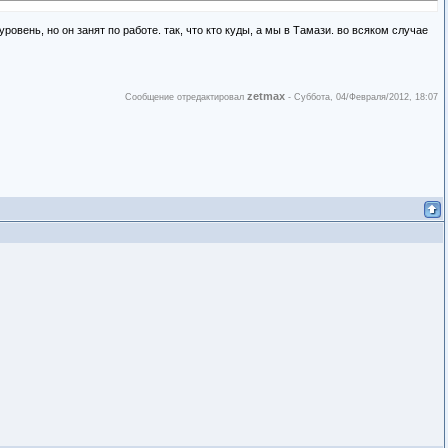
овень, но он занят по работе. так, что кто куды, а мы в Тамази. во всяком случае
zetmax
Сообщение отредактировал
-
Суббота, 04/Февраля/2012, 18:07