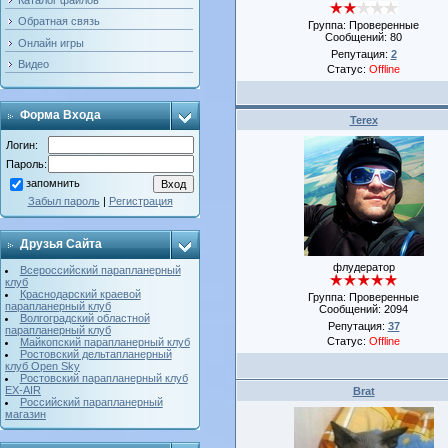
Обратная связь
Группа: Проверенные
Сообщений:
80
Онлайн игры
Репутация:
2
Видео
Статус:
Offline
Форма Входа
Terex
Логин:
Пароль:
запомнить
Забыл пароль
|
Регистрация
Друзья Сайта
флудератор
Всероссийский парапланерный
клуб
Краснодарский краевой
Группа: Проверенные
парапланерный клуб
Сообщений:
2094
Волгоградский областной
Репутация:
37
парапланерный клуб
Статус:
Offline
Майкопский парапланерный клуб
Ростовский дельтапланерный
клуб Open Sky
Ростовский парапланерный клуб
ЕХ-AIR
Brat
Российский парапланерный
магазин