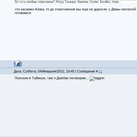
Тут есть вообще спортсмены? АУууу Таганрог, Калитва, Сулин, Батайск, Азов...
что касаемо Азова, то до спортсменов мы еще не доросли. у Димы неплохой ур
готовимся.
Дата: Суббота, 04/Февраля/2012, 19:45 | Сообщение #
11
Поехали в Таймази, там о Домбае поговорим...