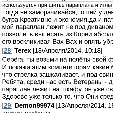
используется при шитье параплана и иглы 
Тогда не заморачивайся,пошей у дев
бугра.Креативно и экономия,да и п
мой параплан лежит не под диваном
позволить выписать из Кореи абсол
его воскликивая Вах-Вах и опять уб
[
28
]
Terex
[13/Апреля/2014, 10:18]
Серёга, ты возьми на полёты свой 
И покажи этим компетиторам какие 
что стрелка зашкаливает, и под св
Ребята, среди нас есть Ветераны - д
параплан лежит на шкафу, он уже св
Здорово уже только то, что Они сред
[
29
]
Demon99974
[13/Апреля/2014, 1