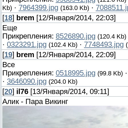
·
7964399.jpg
·
7088511.j
Kb)
(163.0 Kb)
[
18
]
brem
[12/Января/2014, 22:03]
Еще
Прикрепления:
8526890.jpg
(120.4 Kb)
·
0323291.jpg
·
7748493.jpg
(102.4 Kb)
[
19
]
brem
[12/Января/2014, 22:09]
Все
Прикрепления:
0518995.jpg
(99.8 Kb)
·
3646090.jpg
(204.0 Kb)
[
20
]
il76
[13/Января/2014, 09:11]
Алик - Пара Викинг