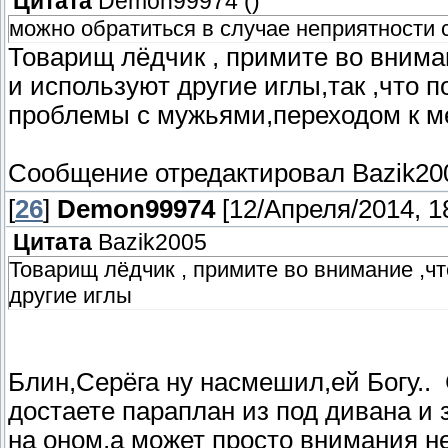
Цитата
Demon99974
(
)
можно обратиться в случае неприятности 
Товарищ лёдчик , примите во внима
и используют другие иглы,так ,что 
проблемы с мужьями,переходом к м
Сообщение отредактировал
Bazik20
[
26
]
Demon99974
[12/Апреля/2014, 1
Цитата
Bazik2005
Товарищ лёдчик , примите во внимание ,ч
другие иглы
Блин,Серёга ну насмешил,ей Богу..
достаете параплан из под дивана и
на оном,а может просто внимания 