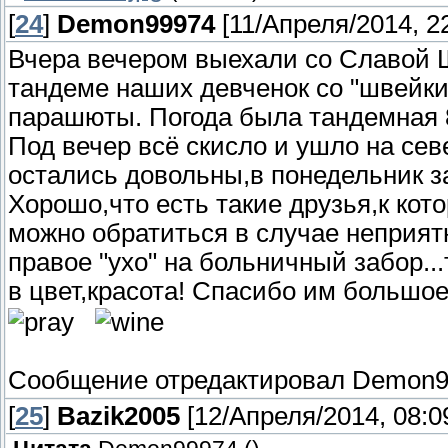
[
24
]
Demon99974
[11/Апреля/2014, 22
Вчера вечером выехали со Славой Ш
тандеме наших девченок со "швейки
парашюты. Погода была тандемная 8
Под вечер всё скисло и ушло на сев
остались довольны,в понедельник з
Хорошо,что есть такие друзья,к кот
можно обратиться в случае неприят
правое "ухо" на больничный забор.
в цвет,красота! Спасибо им большо
Сообщение отредактировал
Demon9
[
25
]
Bazik2005
[12/Апреля/2014, 08:0