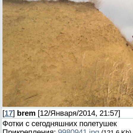
[
17
]
brem
[12/Января/2014, 21:57]
Фотки с сегодняшних полетушек
Прикрепления:
9980941.jpg
(121.6 Kb)