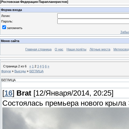
[
Ростовская Федерация Парапланеристов
]
Форма входа
Логин:
Пароль:
запомнить
Забыл
Меню сайта
Главная страница
О нас
Наши полёты
Лётные места
Метеосво
Страница
2
из
6
«
1
2
3
4
5
6
»
Форум
»
Выезды
»
БЕГЛИЦА
БЕГЛИЦА
[
16
]
Brat
[12/Января/2014, 20:25]
Состоялась премьера нового крыла 