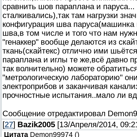
сравнить шов параплана и паруса...
сталкивались),так там нагрузки зна
конфигурация шва паруса(машинка 
шва,в том числе и того что нам нужн
"генаккер" вообще делаются из скайт
ткань(скайтекс) отлично ими шьётся
параплана и иглы те же,всё давно пр
так волнительно) можете обратиться 
"метрологическую лабораторию" они
электроприбов и заканчивая канали
прочностные испытания..мало ли вд
Сообщение отредактировал
Demon9
[
27
]
Bazik2005
[13/Апреля/2014, 09:2
Цитата
Demon99974
(
)