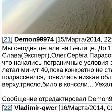
[
21
]
Demon99974
[15/Марта/2014, 22
Мы сегодня летали на Беглице. До 1
Слава(Эксперт),Олег,Серёга Парас
что начались пограничные условия 
летал минут 40,пока конкретно не с
подрассеялся,появилась низкая обл
верху,трясло,било в консоли... Уеха
Сообщение отредактировал
Demon9
[
22
]
Vladimir-qwer
[16/Марта/2014, 0