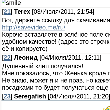
[
21
]
Terex
[03/Июля/2011, 21:54]
Вот, держите ссылку для скачивания
http://savevideo.me/ru/
Короче вставляете в зелёное поле с
удобном качестве! (адрес это строчк
её и копируете)
[
22
]
Леонид
[04/Июля/2011, 12:11]
Душевный клип получился!
Мне показалось, что Женька вроде п
Не знаю, может я и не прав, но каж
посадками то будет получаться еще 
[
23
]
Seregafish
[04/Июля/2011, 21:20