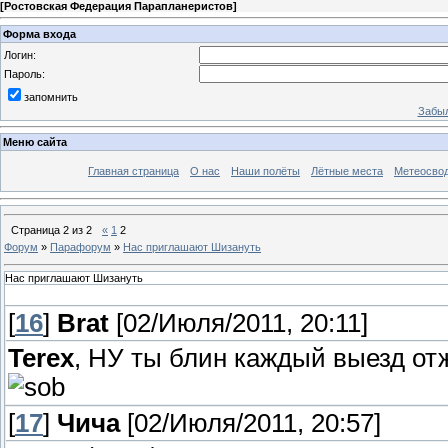
[
Ростовская Федерация Парапланеристов
]
Форма входа
Логин:
Пароль:
запомнить
Забыл
Меню сайта
Главная страница
О нас
Наши полёты
Лётные места
Метеосво
Страница
2
из
2
«
1
2
Форум
»
Парафорум
»
Нас приглашают Шизануть
Нас приглашают Шизануть
[
16
]
Brat
[02/Июля/2011, 20:11]
Terex
, НУ ты блин каждый выезд от
[
17
]
Чича
[02/Июля/2011, 20:57]