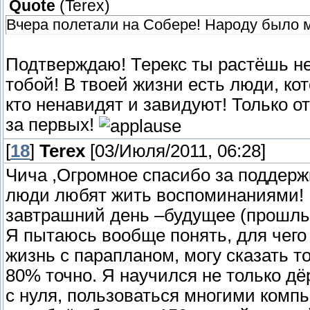
Quote
(
Terex
)
Вчера полетали на Собере! Народу было м
Подтверждаю! Терекс ты растёшь не 
тобой! В твоей жизни есть люди, кот
кто ненавидят и завидуют! Только от
за первых!
[
18
]
Terex
[03/Июля/2011, 06:28]
Чича ,Огромное спасибо за поддержк
люди любят жить воспоминаниями! Н
завтрашний день –будущее (прошлы
Я пытаюсь вообще понять, для чего
жизнь с парапланом, могу сказать т
80% точно. Я научился не только дё
с нуля, пользоваться многими комп