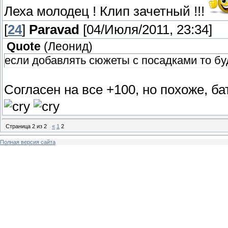
Леха молодец ! Клип зачетный !!!
[
24
]
Paravad
[04/Июля/2011, 23:34]
Quote
(
Леонид
)
если добавлять сюжеты с посадками то бу
Согласен на все +100, но похоже, 
Страница
2
из
2
«
1
2
Полная версия сайта