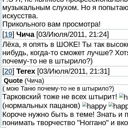
музыкальным слухом. Но я попытаю
искусства.
Прикольного вам просмотра!
[
19
]
Чича
[03/Июля/2011, 21:24]
Лёха, я опять в ШОКЕ! Ты так высоко
нибудь, когда-то сможет лучше? Хотя
почему-то не в штырило?)
[
20
]
Terex
[03/Июля/2011, 21:31]
Quote
(
Чича
)
( мою Таню почему-то не в штырило?)
Тарковский тоже не всех штырит!
(нормальных пацанов)
Короче нужно быть в теме! Знать и 
понимать творчество "Ноггано" и вко