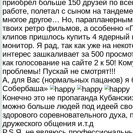
приобрёл больше 150 друзей по все
работе, полетал с сыном на тандеме,
многое другое… Но, парапланерным
твоих ретро фильмов, а особенно «
клипов пришлось купить 4 ядерный 
монитор. Я рад, так как уже на нек
интерес зашкаливает за 500 просмот
как голосование на сайте 2 к 50! Ком
проблемы! Пускай не смотрят!!!
А, для Вас (нормальных пацанов) я 
Собербаша»
Конечно это не пропаганда Кубанск
можно больше людей под идеей своб
здорового соревновательного духа,
дружеского общения и.т.д
P.S Я, не являюсь профессиональн